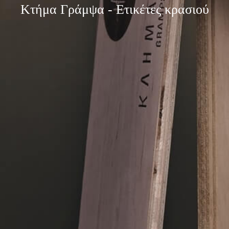
Κτήμα Γράμψα - Ετικέτες κρασιού