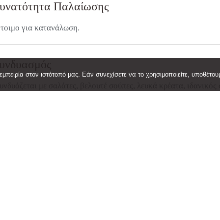
υνατότητα Παλαίωσης
τοιμο για κατανάλωση.
υνδυασμός
μπειρία στον ιστότοπό μας. Εάν συνεχίσετε να το χρησιμοποιείτε, υποθέτουμ
υνδυάζεται με σαλάτες, βελουτέ σούπες, λευκά κρέατα, ιδανικ
ούρνο με πουρέ σελινόριζας.
ερμοκρασία Σερβιρίσματος
o
C
2.5
άρος
.2 kg