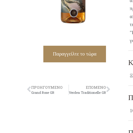
α
π
α
τ
"
γ
Παραγγείλτε το τώρα
Κ
Ξ
ΠΡΟΗΓΟΎΜΕΝΟ
ΕΠΌΜΕΝΟ
Grand Rose GR
Verdea Traditionelle GR
Π
1
Π