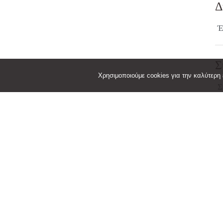
Δ
Έ
Σ
Χρησιμοποιούμε cookies για την καλύτερη ε
Σ
φ
Θ
1
Β
1