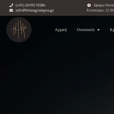
(+30) 26950 92286
Ωράριο Οινοπ
info@ktimagrampsa.gr
Εστιατόριο: 12:30
Αρχική
Oινοποιείο
Κ