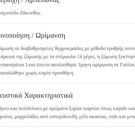
αγοπόδο Ζάκυνθος
ινοποίηση / Ωρίμανση
ύμωση σε διαβαθμισμένες θερμοκρασίες με μέθοδο ερυθρής οινοπ
ιάρκεια της ζύμωσης με τα στέμφυλα 14 μέρες. η ζύμωση ξεκίνη
ermentation ) και έπειτα ακολούθησε 3μηνη ωρίμανση σε Γαλλικά
μφιαλώθηκε χωρίς καμία προσθήκη.
ευστικά Χαρακτηριστικά
ήινο και πολύπλοκο με αρώματα ξηρών καρπών όπως καρύδι κα
ρούτα, μαρμελάδες από εσπεριδοειδή, μέλι ακακίας, τσάι και μπ