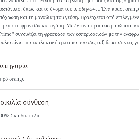
πό ένα απλό ποτό. Είναι μια εκδήλωση της φύσης και της δημιου
ρωτότυπο, όπως και το όνομά του υποδηλώνει. Ένα κρασί orange
πόχρωση και τη μοναδική του γεύση. Προέρχεται από επιλεγμένε
η μέγιστη φροντίδα και αγάπη. Με έντονα φρουτώδη αρώματα κα
Primo" συνδυάζει τη φρεσκάδα των εσπεριδοειδών με την ελαφρι
ουλιά είναι μια εκπληκτική εμπειρία που σας ταξιδεύει σε νέες γ
ατηγορία
ηρό orange
οικιλία σύνθεση
00% Σκιαδόπουλο
εριοχή / Αμπελώνας