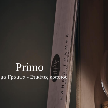
Primo
μα Γράμψα - Ετικέτες κρασιού