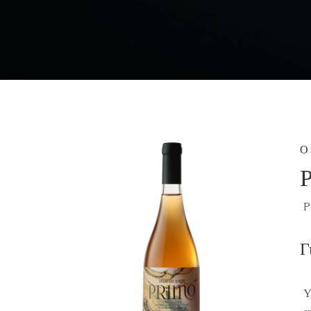
Ο
Γ
Υ