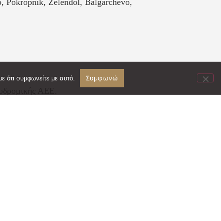
no, Pokropnik, Zelendol, Balgarchevo,
Συμφωνώ
ε ότι συμφωνείτε με αυτό.
χυδρομικής ΑΕΕ.
οσφέρονται ειδικές τιμές με την υπηρεσία