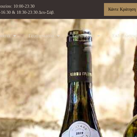
οιείου: 10:00-23:30
Κάντε Κράτηση
-16:30 & 18:30-23:30 Δευ-Σάβ.
ρασιά
Γευσιγνωσία
Εστιατόριο
Εκδηλώσεις