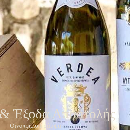
 & Έξοδα Αποστολής
Οινοποιείο Γράμψα