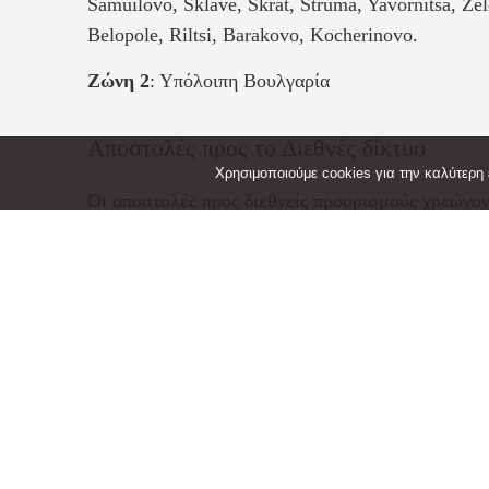
Samuilovo, Sklave, Skrat, Struma, Yavornitsa, Zel
Belopole, Riltsi, Barakovo, Kocherinovo.
Ζώνη 2
: Υπόλοιπη Βουλγαρία
Αποστολές προς το Διεθνές δίκτυο
Χρησιμοποιούμε cookies για την καλύτερη ε
Οι αποστολές προς διεθνείς προορισμούς χρεώνο
Για αποστολές προς Ευρωπαϊκή Ένωση (εκτός Κύπ
Service Economy.