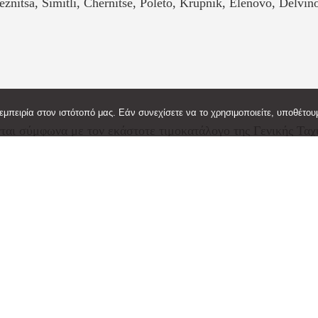
eznitsa, Simitli, Chernitse, Poleto, Krupnik, Elenovo, Delvi
μπειρία στον ιστότοπό μας. Εάν συνεχίσετε να το χρησιμοποιείτε, υποθέτουμ
νται σύμφωνα με τον εκάστοτε τιμοκατάλογο της Γενικής Τα
ρου & Μάλτας) με παράδοση εντός 5-7 εργάσιμων ημερών πρ