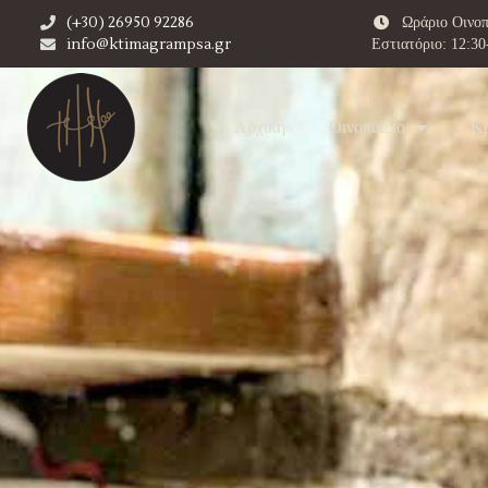
(+30) 26950 92286
Ωράριο Οινοπ
info@ktimagrampsa.gr
Εστιατόριο: 12:30
Αρχική
Oινοποιείο
Κ