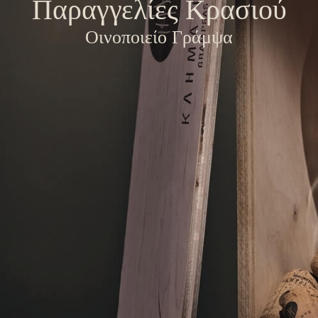
Παραγγελίες Κρασιού
Οινοποιείο Γράμψα