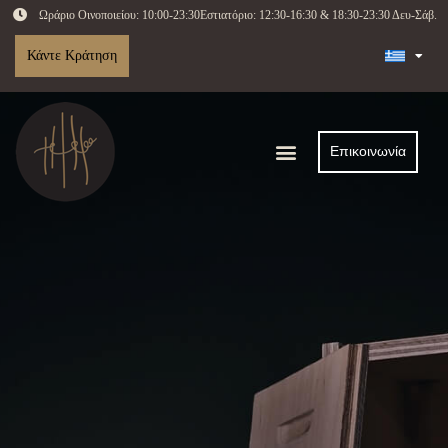
Ωράριο Οινοποιείου: 10:00-23:30
Εστιατόριο: 12:30-16:30 & 18:30-23:30 Δευ-Σάβ.
Κάντε Κράτηση
Επικοινωνία