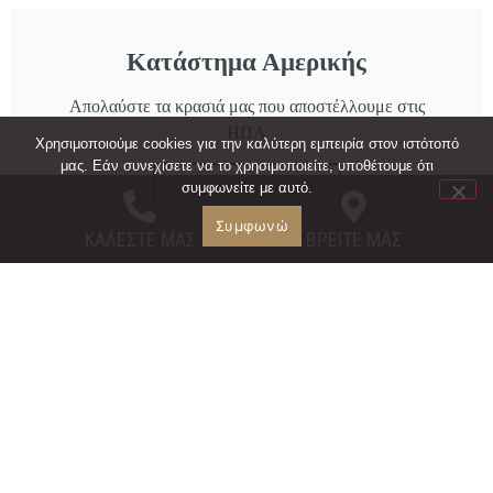
Κατάστημα Αμερικής
Απολαύστε τα κρασιά μας που αποστέλλουμε στις
ΗΠΑ
Χρησιμοποιούμε cookies για την καλύτερη εμπειρία στον ιστότοπό
μας. Εάν συνεχίσετε να το χρησιμοποιείτε, υποθέτουμε ότι
Παραγγείλτε τώρα
συμφωνείτε με αυτό.
Συμφωνώ
ΚΑΛΕΣΤΕ ΜΑΣ
ΒΡΕΙΤΕ ΜΑΣ
ΟΙΝΟΠΟΙΕΙΟ ΓΡΑΜΨΑ